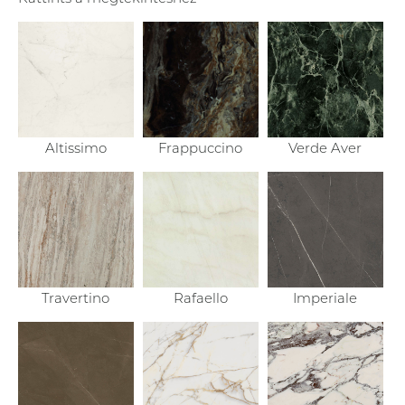
Altissimo
Frappuccino
Verde Aver
Travertino
Rafaello
Imperiale