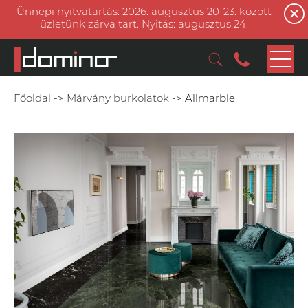
Ünnepi nyitvatartás: 2026. augusztus 20-23. között
üzletünk zárva tart. Nyitás: augusztus 24.
Főoldal
->
Márvány burkolatok
->
Allmarble