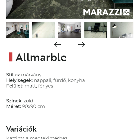
Allmarble
Stílus:
márvány
Helyiségek:
nappali, fürdő, konyha
Felület:
matt, fényes
Színek:
zöld
Méret:
90x90 cm
tulajdonságok
Variációk
Array
Kattints a megtekintéshez