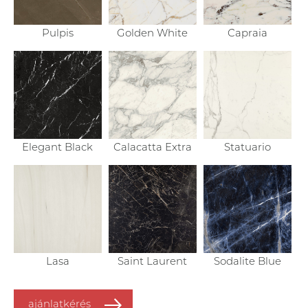
Pulpis
Golden White
Capraia
Statuario
Elegant Black
Calacatta Extra
Lasa
Saint Laurent
Sodalite Blue
ajánlatkérés