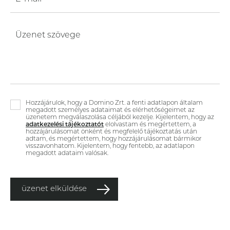
Üzenet szövege
Hozzájárulok, hogy a Domino Zrt. a fenti adatlapon általam
megadott személyes adataimat és elérhetőségeimet az
üzenetem megválaszolása céljából kezelje. Kijelentem, hogy az
adatkezelési tájékoztatót
elolvastam és megértettem, a
hozzájárulásomat önként és megfelelő tájékoztatás után
adtam, és megértettem, hogy hozzájárulásomat bármikor
visszavonhatom. Kijelentem, hogy fentebb, az adatlapon
megadott adataim valósak.
üzenet elküldése