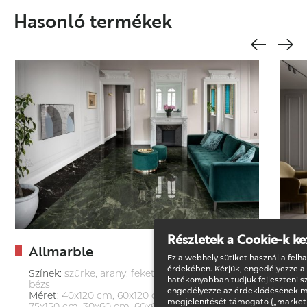
Hasonló termékek
Részletek a Cookie-k ke
Allmarble
Ez a webhely sütiket használ a felh
érdekében. Kérjük, engedélyezze a
Színek:
szürke, arany, fekete, zöld, kék, barna,
hatékonyabban tudjuk fejleszteni sz
bézs
engedélyezze az érdeklődésének m
Méret:
40x120 cm, 60x120 cm, 75x75 cm,
megjelenítését támogató („marketi