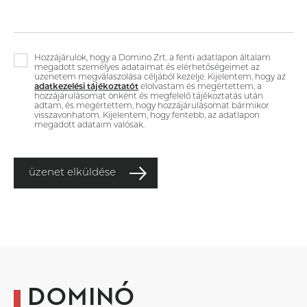
Hozzájárulok, hogy a Domino Zrt. a fenti adatlapon általam
megadott személyes adataimat és elérhetőségeimet az
üzenetem megválaszolása céljából kezelje. Kijelentem, hogy az
adatkezelési tájékoztatót
elolvastam és megértettem, a
hozzájárulásomat önként és megfelelő tájékoztatás után
adtam, és megértettem, hogy hozzájárulásomat bármikor
visszavonhatom. Kijelentem, hogy fentebb, az adatlapon
megadott adataim valósak.
üzenet elküldése
DOMINÓ