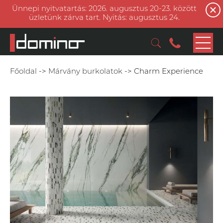
Ünnepi nyitvatartás: 2026. augusztus 20-23. között
üzletünk zárva tart. Nyitás: augusztus 24.
Főoldal
->
Márvány burkolatok
->
Charm Experience