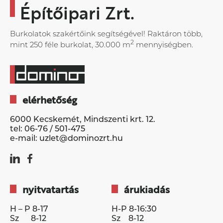
Építőipari Zrt.
Burkolatok szakértőink segítségével! Raktáron több,
2
mint 250 féle burkolat, 30.000 m
mennyiségben.
elérhetőség
6000 Kecskemét, Mindszenti krt. 12.
tel:
06-76 / 501-475
e-mail:
uzlet@dominozrt.hu
nyitvatartás
árukiadás
H – P 8-17
H-P 8-16:30
Sz 8-12
Sz 8-12