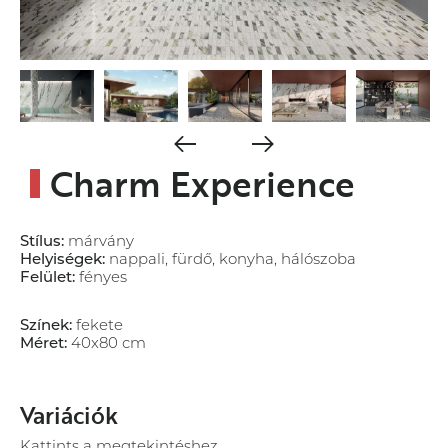
Charm Experience
Stílus:
márvány
Helyiségek:
nappali, fürdő, konyha, hálószoba
Felület:
fényes
Színek:
fekete
Méret:
40x80 cm
tulajdonságok
Variációk
Array
Kattints a megtekintéshez