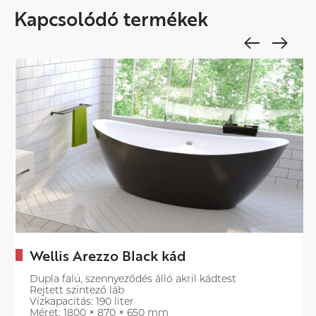
Kapcsolódó termékek
Wellis Arezzo Black kád
Dupla falú, szennyeződés álló akril kádtest
Rejtett szintező láb
Vízkapacitás: 190 liter
Méret: 1800 × 870 × 650 mm