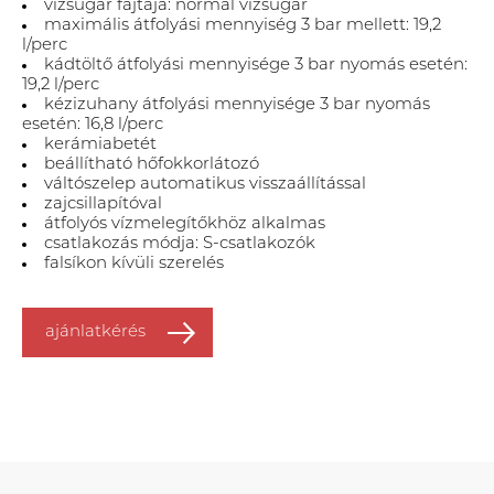
vízsugár fajtája: normál vízsugár
maximális átfolyási mennyiség 3 bar mellett: 19,2
l/perc
kádtöltő átfolyási mennyisége 3 bar nyomás esetén:
19,2 l/perc
kézizuhany átfolyási mennyisége 3 bar nyomás
esetén: 16,8 l/perc
kerámiabetét
beállítható hőfokkorlátozó
váltószelep automatikus visszaállítással
zajcsillapítóval
átfolyós vízmelegítőkhöz alkalmas
csatlakozás módja: S-csatlakozók
falsíkon kívüli szerelés
ajánlatkérés