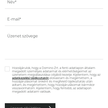
Név*
E-mail*
Üzenet szövege
Hozzájárulok, hogy a Domino Zrt. a fenti adatlapon általam
megadott személyes adataimat és elérhetőségeimet az
üzenetem megválaszolása céljából kezelje. Kijelentem, hogy az
adatkezelési tájékoztatót
elolvastam és megértettem, a
hozzájárulásomat önként és megfelelő tájékoztatás után
adtam, és megértettem, hogy hozzájárulásomat bármikor
visszavonhatom. Kijelentem, hogy fentebb, az adatlapon
megadott adataim valósak.