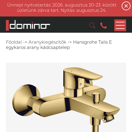
Ünnepi nyitvatartás: 2026. augusztus 20-23. között
üzletünk zárva tart. Nyitás: augusztus 24.
Főoldal
->
Aranykiegészítők
->
Hansgrohe Talis E
egykaros arany kádcsaptelep