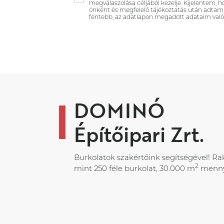
megválaszolása céljából kezelje. Kijelentem, 
önként és megfelelő tájékoztatás után adtam
fentebb, az adatlapon megadott adataim való
DOMINÓ
Építőipari Zrt.
Burkolatok szakértőink segítségével! Ra
2
mint 250 féle burkolat, 30.000 m
menny