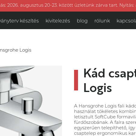
ás: 2026. augusztus 20-23. között üzletünk zárva tart. Nyitás:
ványterv készítés
kivitelezés
blog
rólunk
kapcsol
nsgrohe Logis
Kád csap
Logis
A
Hansgrohe
Logis fali kád
használat tökéletes kombi
letisztult SoftCube formavi
fürdőszobának. A falra sze
egyszerűen telepíthető, így f
csaptelep ergonomikus karos