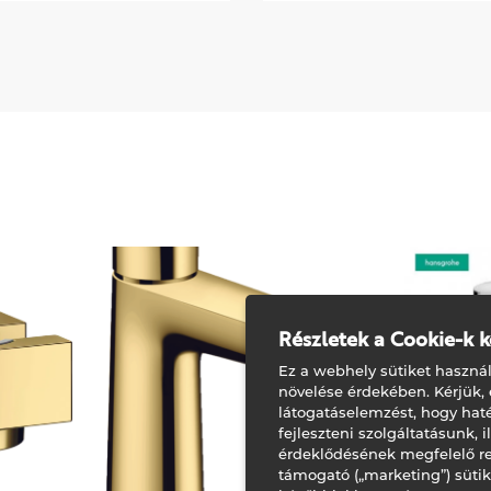
80X80 cm 220 L
zuhanyozni szeret, párja
viszont fürdeni? Ez a kád
megadja a választás
szabadságát.
Részletek a Cookie-k k
Ez a webhely sütiket használ
növelése érdekében. Kérjük,
látogatáselemzést, hogy ha
fejleszteni szolgáltatásunk, 
érdeklődésének megfelelő r
támogató („marketing”) süti