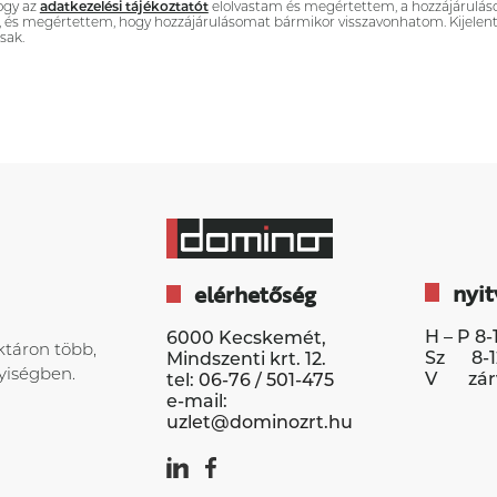
hogy az
adatkezelési tájékoztatót
elolvastam és megértettem, a hozzájárulá
, és megértettem, hogy hozzájárulásomat bármikor visszavonhatom. Kijelen
sak.
nyit
elérhetőség
H – P 8-
6000 Kecskemét,
ktáron több,
Sz 8-1
Mindszenti krt. 12.
iségben.
V zár
tel:
06-76 / 501-475
e-mail:
uzlet@dominozrt.hu