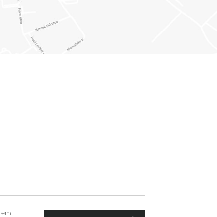
.
etem