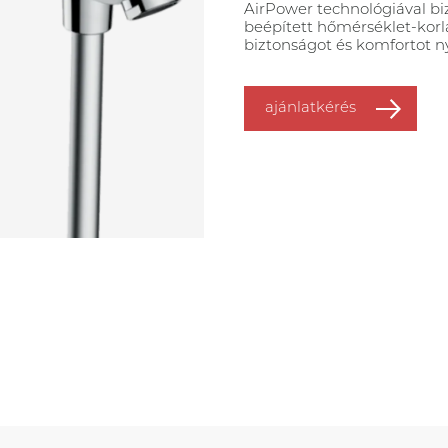
AirPower technológiával bi
beépített hőmérséklet-korl
biztonságot és komfortot 
ajánlatkérés