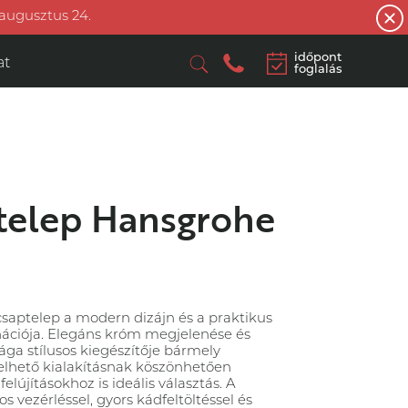
 augusztus 24.
időpont
at
foglalás
telep Hansgrohe
csaptelep a modern dizájn és a praktikus
nációja. Elegáns króm megjelenése és
lága stílusos kiegészítője bármely
relhető kialakításnak köszönhetően
elújításokhoz is ideális választás. A
 vezérléssel, gyors kádfeltöltéssel és