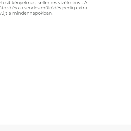
ztosít kényelmes, kellemes vízélményt. A
átozó és a csendes működés pedig extra
nyújt a mindennapokban.