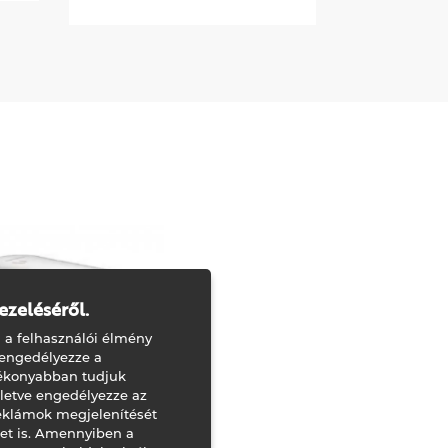
érdeke
160x70 cm 170 L
150X100 cm
170x70 cm 180 L
160x105 cm
170X75 cm 185 L
170x115 cm
ezeléséről.
 a felhasználói élmény
 engedélyezze a
tékonyabban tudjuk
illetve engedélyezze az
eklámok megjelenítését
ket is. Amennyiben a