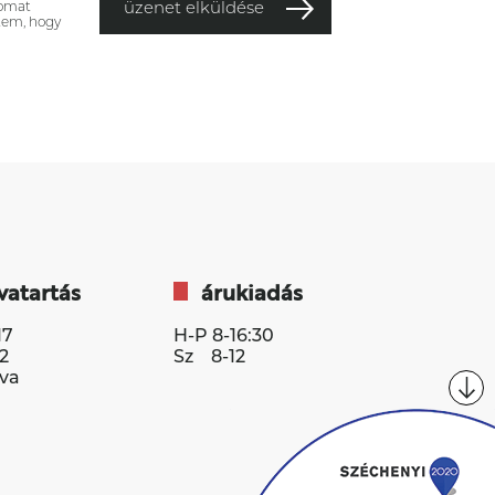
somat
üzenet elküldése
tem, hogy
vatartás
árukiadás
17
H-P 8-16:30
2
Sz 8-12
va