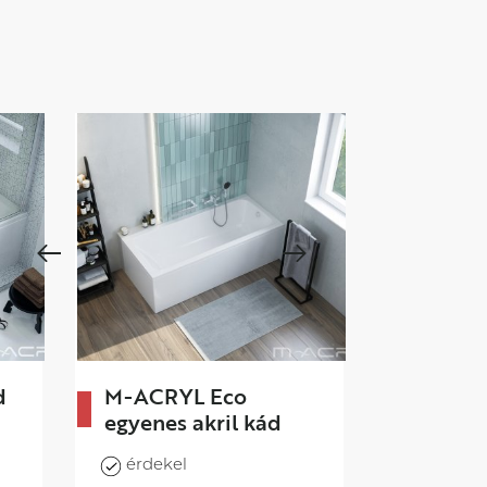
d
M-ACRYL Eco
M-ACRY
egyenes akril kád
aszimme
x
kád
Méretek:
érdekel
150x70 cm 150 L
Méretek: