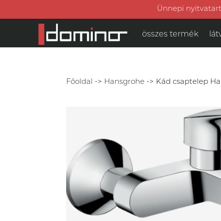
Ünnepi nyitvatart
összes termék
lát
Főoldal
->
Hansgrohe
->
Kád csaptelep Ha