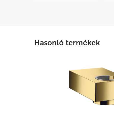
L
1
Hasonló termékek