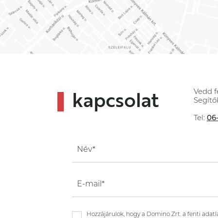
kapcsolat
Vedd f
Segítő
Tel:
06-
Név*
E-mail*
Hozzájárulok, hogy a Domino Zrt. a fenti ad