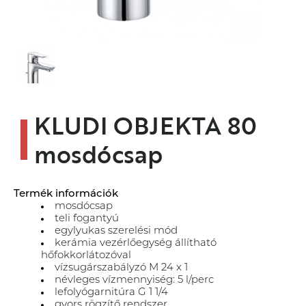
KLUDI OBJEKTA 80
mosdócsap
Termék információk
mosdócsap
teli fogantyú
egylyukas szerelési mód
kerámia vezérlőegység állítható
hőfokkorlátozóval
vízsugárszabályzó M 24 x 1
névleges vízmennyiség: 5 l/perc
lefolyógarnitúra G 1 1/4
gyors rögzítő rendszer