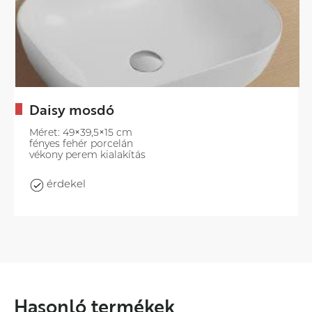
Daisy mosdó
Méret: 49×39,5×15 cm
fényes fehér porcelán
vékony perem kialakítás
érdekel
Hasonló termékek