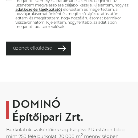
megadott személyes adataimat és elérhetőségeimet az
üzenetem megválaszolása céljából kezelje. Kijelentem, hogy az
adatkezelési tájékoztatót
elolvastam és megértettem, a
hozzájárulásomat önként és megfelelő tájékoztatás után
adtam, és megértettem, hogy hozzájárulásomat bármikor
visszavonhatom. Kijelentem, hogy fentebb, az adatlapon
megadott adataim valósak.
üzenet elküldése
DOMINÓ
Építőipari Zrt.
Burkolatok szakértőink segítségével! Raktáron több,
2
mint 250 féle burkolat, 30.000 m
mennyiségben.