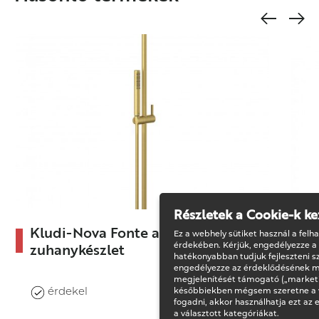
Részletek a Cookie-k ke
Kludi-Nova Fonte arany
Ez a webhely sütiket használ a felh
zuhanykészlet
érdekében. Kérjük, engedélyezze a
hatékonyabban tudjuk fejleszteni sz
engedélyezze az érdeklődésének m
megjelenítését támogató („marketi
érdekel
későbbiekben mégsem szeretne a w
fogadni, akkor használhatja ezt az 
a választott kategóriákat.