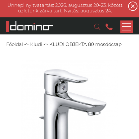
Ünnepi nyitvatartás: 2026. augusztus 20-23. között
üzletünk zárva tart. Nyitás: augusztus 24.
Főoldal
->
Kludi
->
KLUDI OBJEKTA 80 mosdócsap