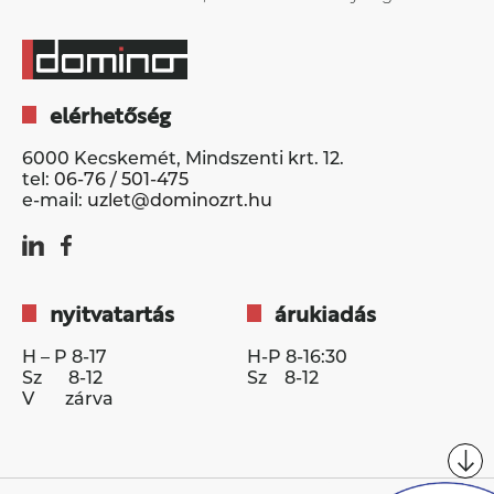
elérhetőség
6000 Kecskemét, Mindszenti krt. 12.
tel:
06-76 / 501-475
e-mail:
uzlet@dominozrt.hu
nyitvatartás
árukiadás
H – P 8-17
H-P 8-16:30
Sz 8-12
Sz 8-12
V zárva