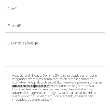
Név*
E-mail*
Üzenet szövege
Hozzájárulok, hogy a Domino Zrt. a fenti adatlapon általam
megadott személyes adataimat és elérhetőségeimet az
üzenetem megválaszolása céljából kezelje. Kijelentem, hogy az
adatkezelési tájékoztatót
elolvastam és megértettem, a
hozzájárulásomat önként és megfelelő tájékoztatás után
adtam, és megértettem, hogy hozzájárulásomat bármikor
visszavonhatom. Kijelentem, hogy fentebb, az adatlapon
megadott adataim valósak.