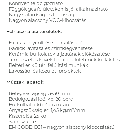
• Könnyen feldolgozható
• Függőleges felületeken is jól alkalmazható
• Nagy szilárdság és tartósság
• Nagyon alacsony VOC-kibocsátás
Felhasználási területek:
• Falak kiegyenlítése burkolás előtt
• Padlók javítása és szintkiegyenlítése
• Kerámia burkolatok aljzatának előkészítése
• Természetes kövek fogadófelületének kialakítása
• Beltéri és kültéri felújítási munkák
• Lakossági és közületi projektek
Műszaki adatok:
• Rétegvastagság: 3–30 mm
• Bedolgozási idő: kb. 20 perc
• Burkolható: kb. 4 óra után
• Anyagszükséglet: 1,45 kg/m²/mm
• Kiszerelés: 25 kg
• Szín: szürke
• EMICODE: EC1 – nagyon alacsony kibocsátású