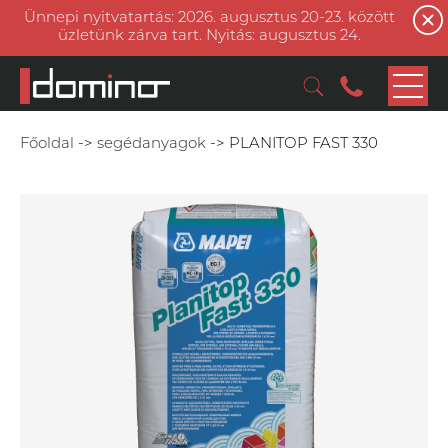
Ünnepi nyitvatartás: 2026. augusztus 20-23. között
üzletünk zárva tart. Nyitás: augusztus 24.
Főoldal
->
segédanyagok
->
PLANITOP FAST 330