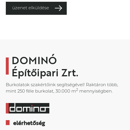
üzenet elküldése
DOMINÓ
Építőipari Zrt.
Burkolatok szakértőink segítségével! Raktáron több,
2
mint 250 féle burkolat, 30.000 m
mennyiségben.
elérhetőség