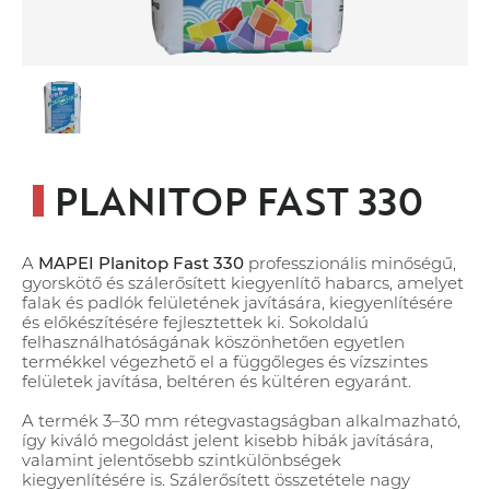
PLANITOP FAST 330
A
MAPEI Planitop Fast 330
professzionális minőségű,
gyorskötő és szálerősített kiegyenlítő habarcs, amelyet
falak és padlók felületének javítására, kiegyenlítésére
és előkészítésére fejlesztettek ki. Sokoldalú
felhasználhatóságának köszönhetően egyetlen
termékkel végezhető el a függőleges és vízszintes
felületek javítása, beltéren és kültéren egyaránt.
A termék 3–30 mm rétegvastagságban alkalmazható,
így kiváló megoldást jelent kisebb hibák javítására,
valamint jelentősebb szintkülönbségek
kiegyenlítésére is. Szálerősített összetétele nagy