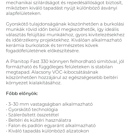
mechanikai szilárdságot és repedésállóságot biztosít,
miközben kiváló tapadást nyújt különböző ásványi
alapfelületeken.
Gyorskötő tulajdonságának köszönhetően a burkolási
munkák rövid időn belül megkezdhetők, így ideális
választás felújítási munkákhoz, gyors kivitelezésekhez
és időérzékeny projektekhez. Kiválóan alkalmazható
kerámia burkolatok és természetes kövek
fogadófelületének előkészítésére.
A Planitop Fast 330 könnyen felhordható simítóval, jól
formázható és függőleges felületeken is stabilan
megtapad. Alacsony VOC-kibocsátásának
köszönhetően hozzájárul az egészségesebb beltéri
környezet kialakításához.
Főbb előnyök:
• 3–30 mm vastagságban alkalmazható
• Gyorskötő technológia
• Szálerősített összetétel
• Beltéri és kültéri használatra
• Falon és padlón egyaránt alkalmazható
• Kiváló tapadás különböző aljzatokon