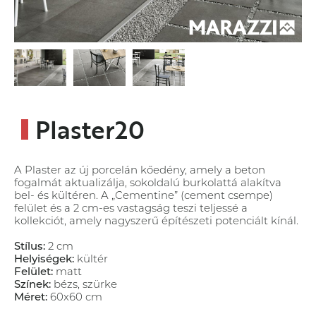
Plaster20
A Plaster az új porcelán kőedény, amely a beton
fogalmát aktualizálja, sokoldalú burkolattá alakítva
bel- és kültéren. A „Cementine” (cement csempe)
felület és a 2 cm-es vastagság teszi teljessé a
kollekciót, amely nagyszerű építészeti potenciált kínál.
Stílus:
2 cm
Helyiségek:
kültér
Felület:
matt
Színek:
bézs, szürke
Méret:
60x60 cm