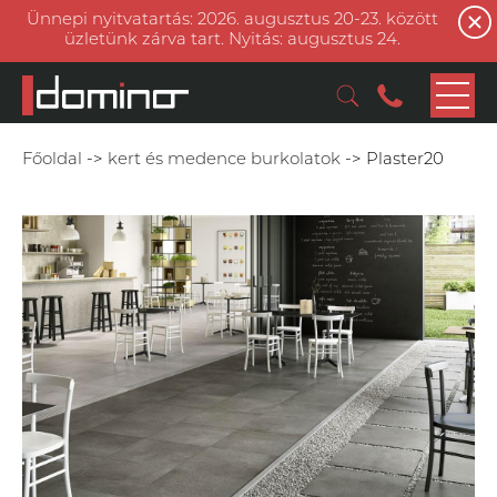
Ünnepi nyitvatartás: 2026. augusztus 20-23. között
üzletünk zárva tart. Nyitás: augusztus 24.
Főoldal
->
kert és medence burkolatok
->
Plaster20