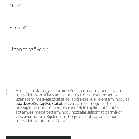
Név*
E-mail*
Üzenet szövege
Hozzájárulok, hogy a Domino Zrt. a fenti adatlapon általam
megadott személyes adataimat és elérhetőségeimet az
üzenetem megválaszolása céljából kezelje. Kijelentem, hogy az
adatkezelési tájékoztatót
elolvastam és megértettem, a
hozzájárulásomat önként és megfelelő tájékoztatás után
adtam, és megértettem, hogy hozzájárulásomat bármikor
visszavonhatom. Kijelentem, hogy fentebb, az adatlapon
megadott adataim valósak.