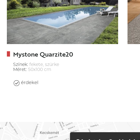
Mystone Quarzite20
Színek:
fekete, szürke
Méret:
50x100 cm
érdekel