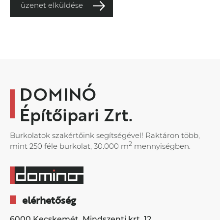
üzenet elküldése
DOMINÓ
Építőipari Zrt.
Burkolatok szakértőink segítségével! Raktáron több,
2
mint 250 féle burkolat, 30.000 m
mennyiségben.
elérhetőség
6000 Kecskemét, Mindszenti krt. 12.