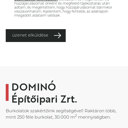
hozzájárulásomat önként és megfelelő tájékoztatás után
adtam, és megértettem, hogy hozzájárulásomat bármikor
visszavonhatom. Kijelentem, hogy fentebb, az adatlapon
megadott adataim valósak.
üzenet elküldése
DOMINÓ
Építőipari Zrt.
Burkolatok szakértőink segítségével! Raktáron több,
2
mint 250 féle burkolat, 30.000 m
mennyiségben.