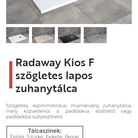
Radaway Kios F
szögletes lapos
zuhanytálca
Szögletes, aszimmetrikus műmárvány zuhanytálca,
mely közvetlenül a padlósíkra építhető vagy
padlósíkba süllyeszthető.
Tálcaszínek:
Fehér, Szürke, Fekete, Beige