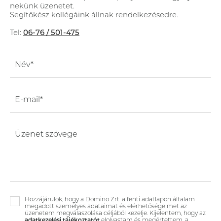
nekünk üzenetet.
Segítőkész kollégáink állnak rendelkezésedre.
Tel:
06-76 / 501-475
Név*
E-mail*
Üzenet szövege
Hozzájárulok, hogy a Domino Zrt. a fenti adatlapon általam
megadott személyes adataimat és elérhetőségeimet az
üzenetem megválaszolása céljából kezelje. Kijelentem, hogy az
adatkezelési tájékoztatót
elolvastam és megértettem, a