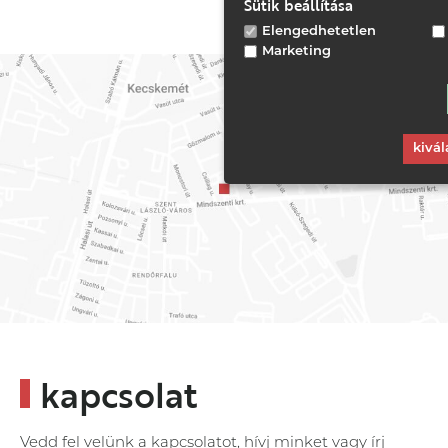
Sütik beállítása
Elengedhetetlen
Marketing
kivál
kapcsolat
Vedd fel velünk a kapcsolatot, hívj minket vagy írj