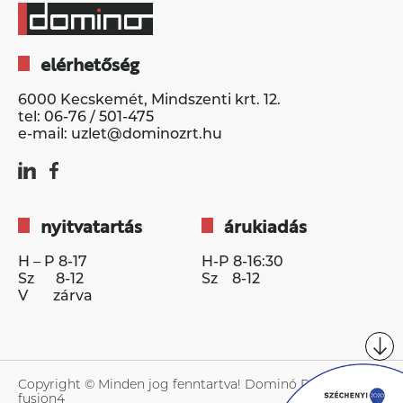
elérhetőség
6000 Kecskemét, Mindszenti krt. 12.
tel:
06-76 / 501-475
e-mail:
uzlet@dominozrt.hu
nyitvatartás
árukiadás
H – P 8-17
H-P 8-16:30
Sz 8-12
Sz 8-12
V zárva
Copyright © Minden jog fenntartva!
Dominó Powered by
fusion4