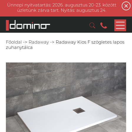
Ünnepi nyitvatartás: 2026. augusztus 20-23. között
üzletünk zárva tart. Nyitás: augusztus 24.
Főoldal
->
Radaway
->
Radaway Kios F szögletes lapos
zuhanytálca