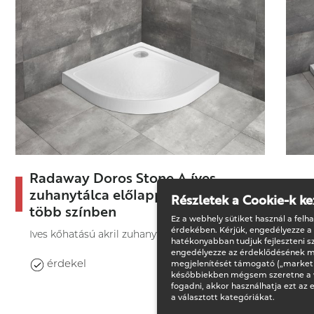
Radaway Doros Stone A íves
zuhanytálca előlappal/nélküle
Részletek a Cookie-k ke
több színben
Ez a webhely sütiket használ a felh
érdekében. Kérjük, engedélyezze a
Íves kőhatású akril zuhanytálca.
hatékonyabban tudjuk fejleszteni sz
engedélyezze az érdeklődésének m
érdekel
megjelenítését támogató („marketi
későbbiekben mégsem szeretne a w
fogadni, akkor használhatja ezt az 
a választott kategóriákat.