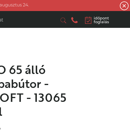
 augusztus 24.
időpont
at
foglalás
 65 álló
babútor -
SOFT - 13065
l
t