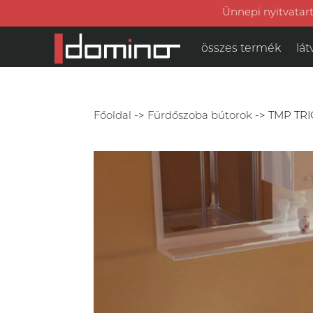
Ünnepi nyitvatart
összes termék
lát
Főoldal
->
Fürdőszoba bútorok
->
TMP TRIO