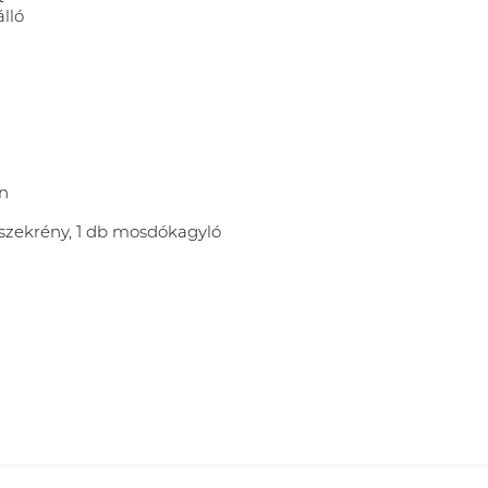
álló
en
sószekrény, 1 db mosdókagyló