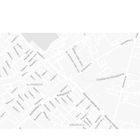
MDF korpusz és front,
Mé
melamin világos dió dekor
felülettel
Blum vasalatú soft-close
fiókrendszerrel