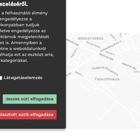
ezeléséről.
Méret: 79,4×45,5×86 cm
 a felhasználói élmény
 engedélyezze a
tékonyabban tudjuk
illetve engedélyezze az
eklámok megjelenítését
ket is. Amennyiben a
tne a weboldalunkról
lhatja ezt az eszközt arra,
 kategóriákat.
Látogatáselemzés
összes süti elfogadása
álasztott sütik elfogadása