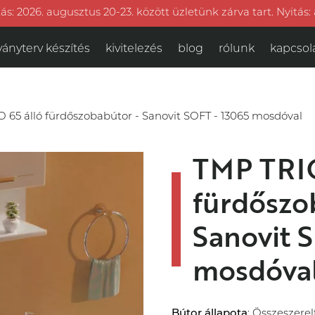
ás: 2026. augusztus 20-23. között üzletünk zárva tart. Nyitás:
ványterv készítés
kivitelezés
blog
rólunk
kapcsol
 65 álló fürdőszobabútor - Sanovit SOFT - 13065 mosdóval
TMP TRIO
fürdőszo
Sanovit 
mosdóva
Bútor állapota
: Összeszerel