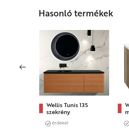
Hasonló termékek
Wellis Tunis 135
W
szekrény
m
Méret: 134,4×51,8×45 cm
fi
érdekel
2 fiókos mosdószekrény
so