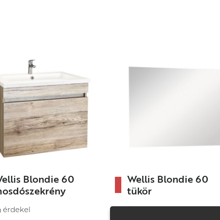
ellis Blondie 60
Wellis Blondie 60
osdószekrény
tükör
ókos mosdószekrény
MDF hordozóanyag.
érdekel
érdekel
ft close fiókrendszer
Méret: 60×45×1,8 cm