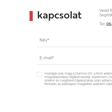
kapcsolat
Vedd f
Segítő
Tel:
06-
Név*
E-mail*
Hozzájárulok, hogy a Domino Zrt. a fenti ad
megválaszolása céljából kezelje. Kijelentem, 
önként és megfelelő tájékoztatás után adtam
fentebb, az adatlapon megadott adataim való