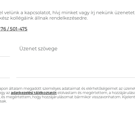
el velünk a kapcsolatot, hívj minket vagy írj nekünk üzenetet
kész kollégáink állnak rendelkezésedre.
76 / 501-475
Üzenet szövege
atlapon általam megadott személyes adataimat és elérhetőségeimet az üzen
hogy az
adatkezelési tájékoztatót
elolvastam és megértettem, a hozzájárulá
, és megértettem, hogy hozzájárulásomat bármikor visszavonhatom. Kijelen
sak.