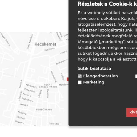
Részletek a Cookie-k k
ret: 59×45×45 cm
Ez a webhely sütiket használ
növelése érdekében. Kérjük,
látogatáselemzést, hogy ha
fejleszteni szolgáltatásunk, 
érdeklődésének megfelelő r
támogató („marketing”) süti
későbbiekben mégsem szere
sütiket fogadni, akkor haszná
hogy kikapcsolja a választott
Sütik beállítása
Elengedhetetlen
Marketing
kiv