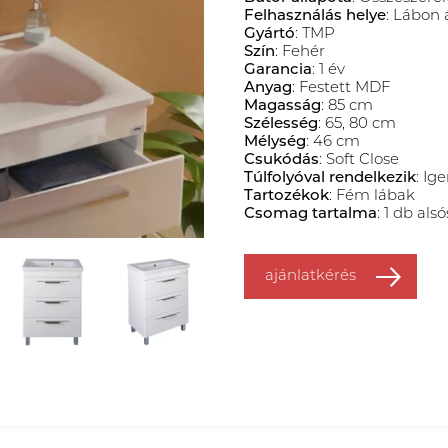
Felhasználás helye
: Lábon 
Gyártó
: TMP
Szín
: Fehér
Garancia
: 1 év
Anyag
: Festett MDF
Magasság
: 85 cm
Szélesség
: 65, 80 cm
Mélység
: 46 cm
Csukódás
: Soft Close
Túlfolyóval rendelkezik
: Ig
Tartozékok
: Fém lábak
Csomag tartalma
: 1 db al
ajánlatkérés